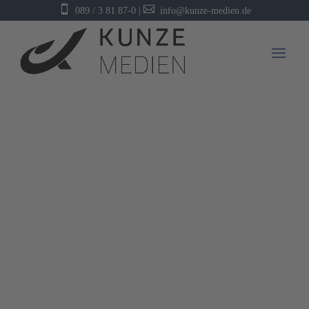


089 / 3 81 87-0
|
info@kunze-medien.de