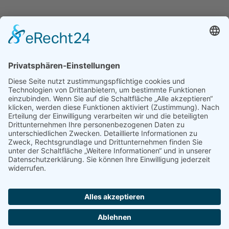
Kunze Medien AG
4.5
Basierend auf 81 Bewertungen
powered by
G
o
o
g
l
e
IMPRESSUM
DATENSCHUTZERKLÄRUNG
AGB