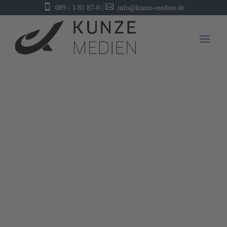


089 / 3 81 87-0
|
info@kunze-medien.de