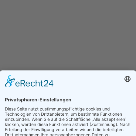
Leopoldstraße 250 B,
80807 München

089 / 3 81 87-0

info@kunze-medien.de