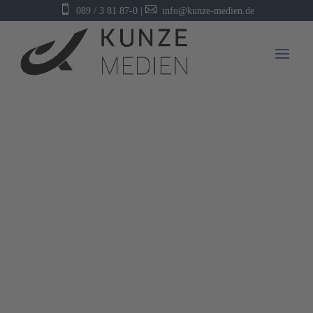


089 / 3 81 87-0
|
info@kunze-medien.de